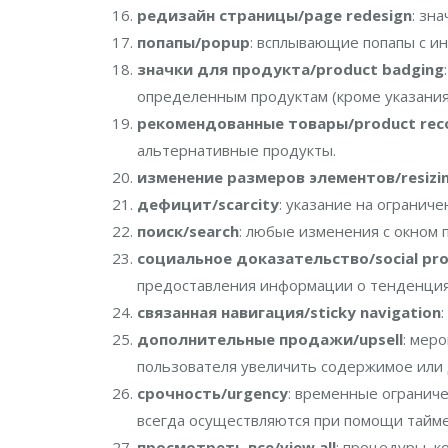
редизайн страницы/page redesign
: зн
попапы/popup
: всплывающие попапы с и
значки для продукта/product badging
определенным продуктам (кроме указания 
рекомендованные товары/product re
альтернативные продукты.
изменение размеров элементов/resizin
дефицит/scarcity
: указание на ограниче
поиск/search
: любые изменения с окном 
социальное доказательство/social pr
предоставления информации о тенденция
связанная навигация/sticky navigation
дополнительные продажи/upsell
: мер
пользователя увеличить содержимое или 
срочность/urgency
: временные ограниче
всегда осуществляются при помощи тайме
просмотреть все/view all
: процедуры, к