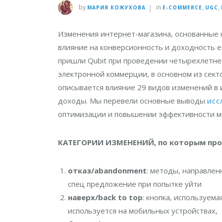
|
by
in
,
,
МАРИЯ КОЖУХОВА
E-COMMERCE
UGC
Изменения интернет-магазина, основанные 
влияние на конверсионность и доходность e
пришли Qubit при проведении четырехлетнег
электронной коммерции, в основном из сект
описывается влияние 29 видов изменений в 
доходы.
Мы перевели основные выводы
исс
оптимизации и повышении эффективности ма
КАТЕГОРИИ ИЗМЕНЕНИЙ, по которым про
отказ/abandonment
: методы, направлен
спец предложение при попытке уйти
наверх/back to top
: кнопка, используем
используется на мобильных устройствах,