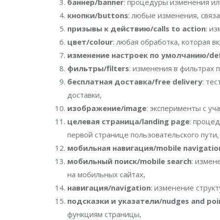
баннер/banner
: процедуры изменения ил
кнопки/buttons
: любые изменения, связа
призывы к действию/calls to action
: и
цвет/colour
: любая обработка, которая 
изменение настроек по умолчанию/defa
фильтры/filters
: изменения в фильтрах 
бесплатная доставка/free delivery
: те
доставки,
изображение/image
: эксперименты с уч
целевая страница/landing page
: проце
первой странице пользовательского пути,
мобильная навигация/mobile navigatio
мобильный поиск/mobile search
: измен
на мобильных сайтах,
навигация/navigation
: изменение структ
подсказки и указатели/nudges and poi
функциям страницы,