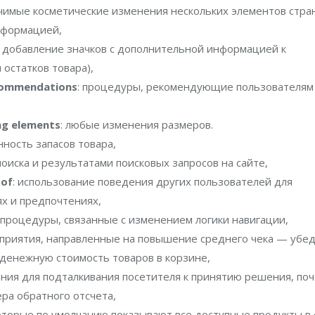
ачимые косметические изменения нескольких элементов стра
нформацией,
: добавление значков с дополнительной информацией к
остатков товара),
commendations
: процедуры, рекомендующие пользователям
g elements
: любые изменения размеров.
нность запасов товара,
поиска и результатами поисковых запросов на сайте,
oof
: использование поведения других пользователей для
х и предпочтениях,
: процедуры, связанные с изменением логики навигации,
оприятия, направленные на повышение среднего чека — убе
денежную стоимость товаров в корзине,
ния для подталкивания посетителя к принятию решения, поч
ра обратного отсчета,
оторые по умолчанию показывают все доступные продукты в 