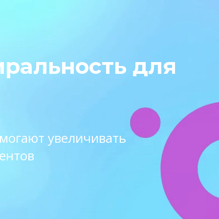
иральность для
омогают увеличивать
ентов