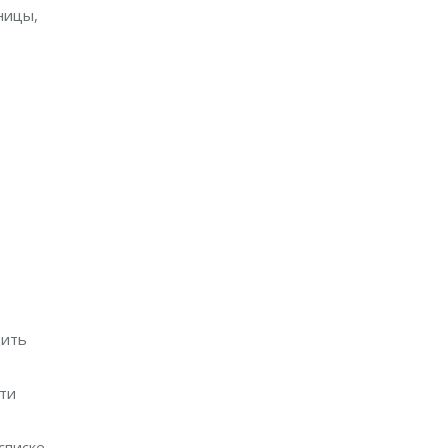
ницы,
дить
ти
списке