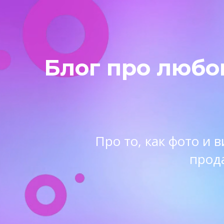
Блог про любо
Про то, как фото и
прод