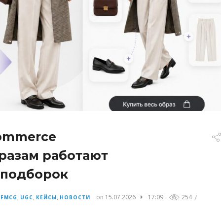
commerce
разам работают
 подборок
/
,
,
,
,
on 15.07.2026
17:09
254
FMCG
UGC
КЕЙСЫ
НОВОСТИ