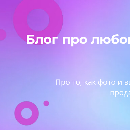
Блог про любо
Про то, как фото и
прод