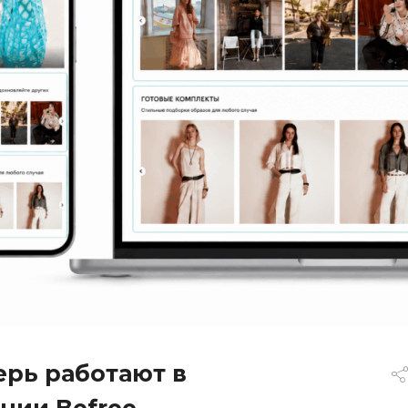
ерь работают в
нии Befree