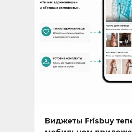
Виджеты Frisbuy теп
мобильном приложе