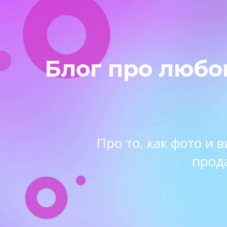
Блог про любо
Про то, как фото и
прод