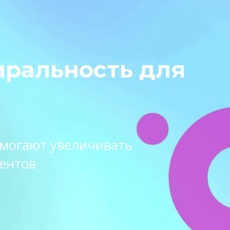
иральность для
омогают увеличивать
ентов