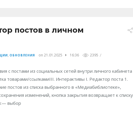
ор постов в личном
/
,
on 21.01.2025
16:36
2395
КЦИИ
ОБНОВЛЕНИЯ
ия с постами из социальных сетей внутри личного кабинета
етка товарами/ссылкамиIII. Интерактивы I. Редактор поста 1.
ие постов из списка выбранного в «Медиабиблиотеке»,
 сохранения изменений, кнопка закрытия возвращает к списку
я:— выбор