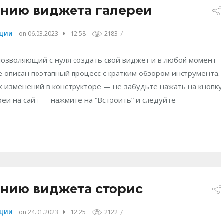
анию виджета галереи
/
on 06.03.2023
12:58
2183
КЦИИ
озволяющий с нуля создать свой виджет и в любой момент
е описан поэтапный процесс с кратким обзором инструмента.
х изменений в конструкторе — не забудьте нажать на кнопк
реи на сайт — нажмите на “Встроить” и следуйте
анию виджета сторис
/
on 24.01.2023
12:25
2122
КЦИИ