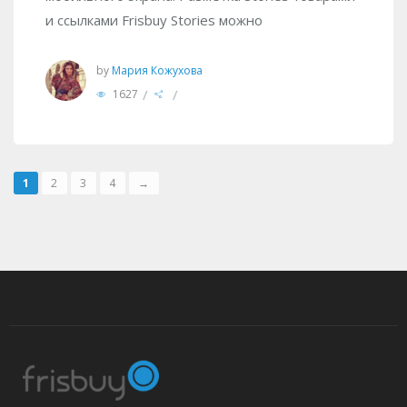
и ссылками Frisbuy Stories можно
by
Мария Кожухова
/
/
1627
1
2
3
4
→