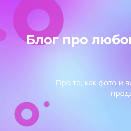
Блог про любо
Про то, как фото и
прод