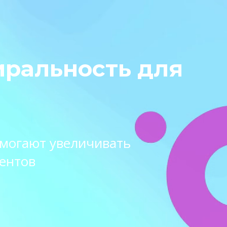
иральность для
омогают увеличивать
ентов