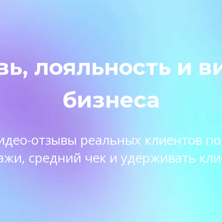
вь, лояльность и в
бизнеса
 видео-отзывы реальных клиентов п
ажи, средний чек и удерживать кли