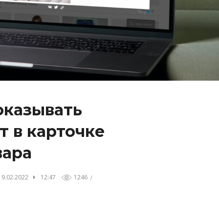
оказывать
 в карточке
вара
/
19.02.2022
12:47
1246