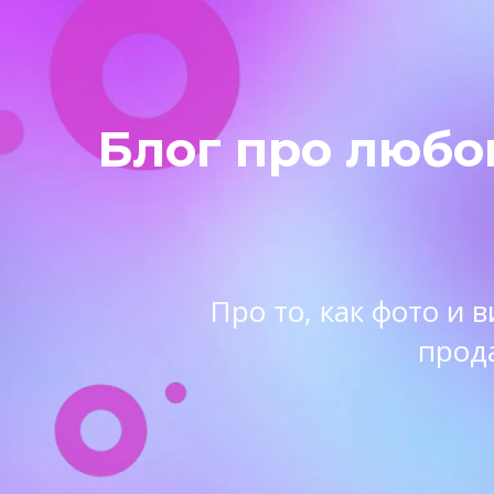
Блог про любо
Про то, как фото и
прод