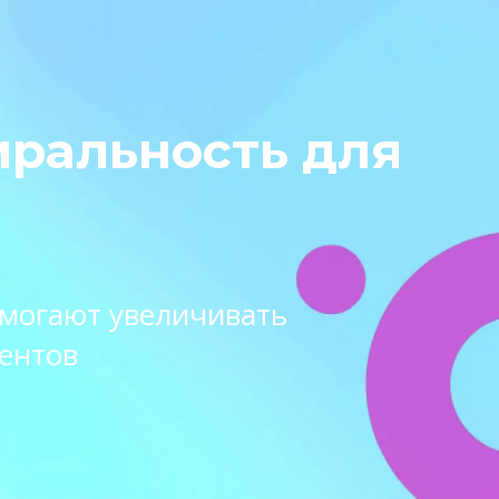
иральность для
омогают увеличивать
ентов