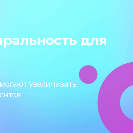
иральность для
омогают увеличивать
ентов