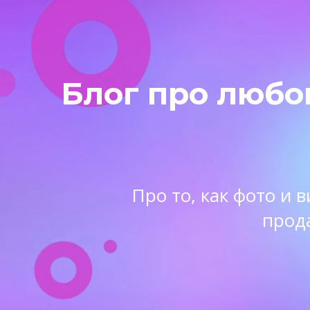
Блог про любо
Про то, как фото и
прод