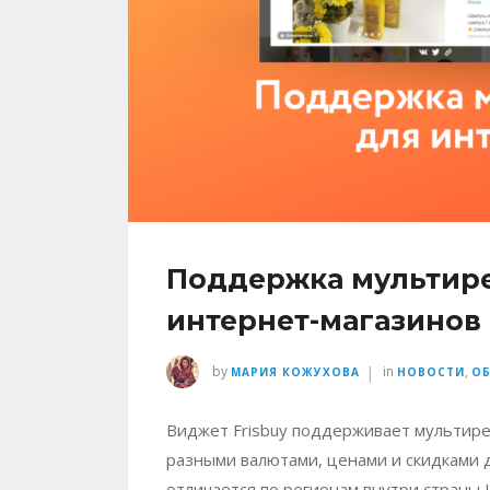
Поддержка мультир
интернет-магазинов
|
by
in
,
МАРИЯ КОЖУХОВА
НОВОСТИ
О
Виджет Frisbuy поддерживает мультире
разными валютами, ценами и скидками 
отличается по регионам внутри страны 