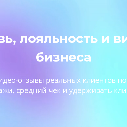
вь, лояльность и в
бизнеса
 видео-отзывы реальных клиентов п
ажи, средний чек и удерживать кли