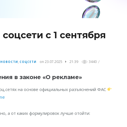
 соцсети с 1 сентября
/
,
,
on 23.07.2025
21:39
3440
НОВОСТИ
СОЦСЕТИ
ения в законе «О рекламе»
 соц.сетях на основе официальных разъяснений ФАС
ame
но, а от каких формулировок лучше отойти: