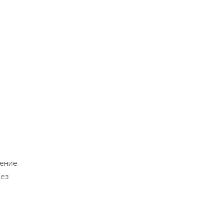
ение.
без