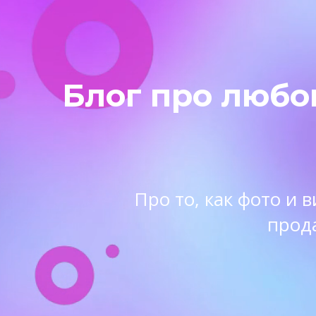
Блог про любо
Про то, как фото и
прод