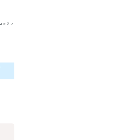
ьной и
о