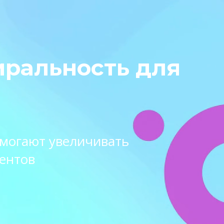
иральность для
омогают увеличивать
ентов