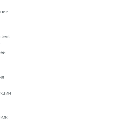
ение
ntent
у
лей
ия
укции
вида