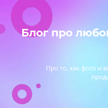
Блог про любо
Про то, как фото и
прод