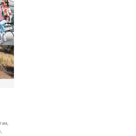
гам,
,