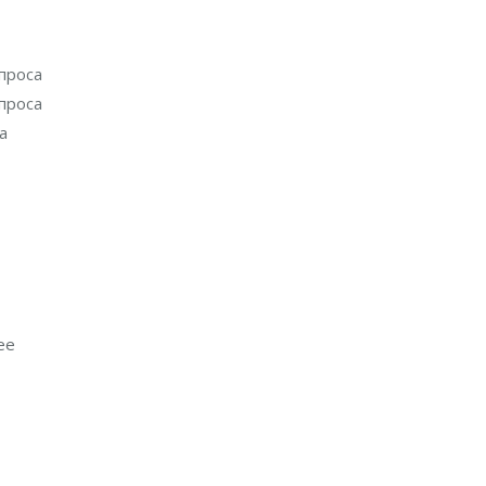
проса
проса
а
ее