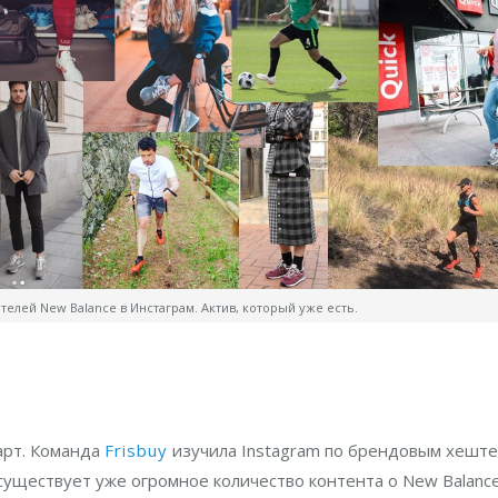
телей New Balance в Инстаграм. Актив, который уже есть.
арт. Команда
Frisbuy
изучила Instagram по брендовым хеште
 существует уже огромное количество контента о New Balance