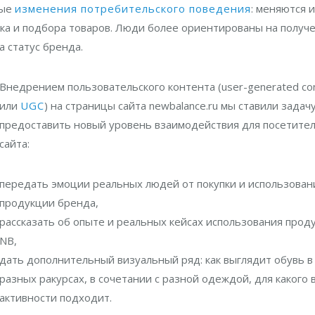
ные
изменения потребительского поведения
: меняются и
ска и подбора товаров. Люди более ориентированы на получ
а статус бренда.
Внедрением поль
зовательского контента (u
ser-generated co
или
UGC
) на страниц
ы
сайта newbalance.ru м
ы ставили задач
предоставить новый уровень взаимодействия для посетите
сайта:
передать эмоции реальных людей от покупки и использован
продукции бренда,
рассказать об опыте и реальных кейсах использования прод
NB,
дать дополнительный визуальный ряд: как выглядит обувь в
разных ракурсах, в сочетании с разной одеждой, для какого 
активности подходит.