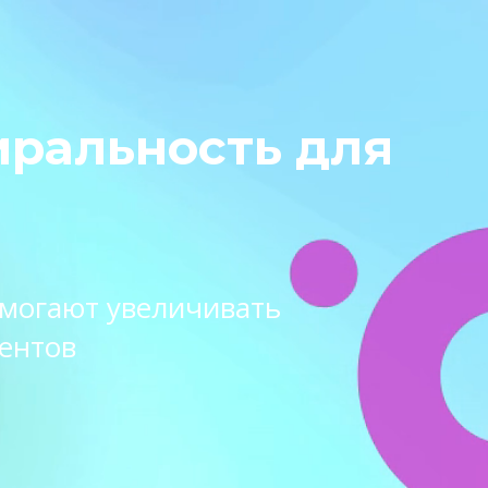
иральность для
омогают увеличивать
ентов