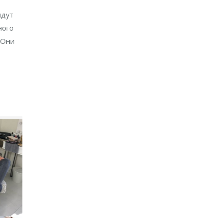
идут
ного
 Они