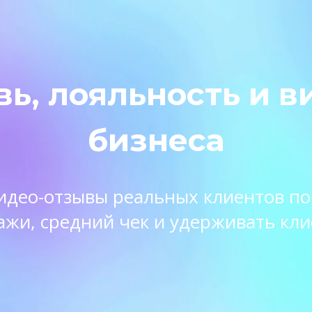
вь, лояльность и в
бизнеса
 видео-отзывы реальных клиентов п
ажи, средний чек и удерживать кли