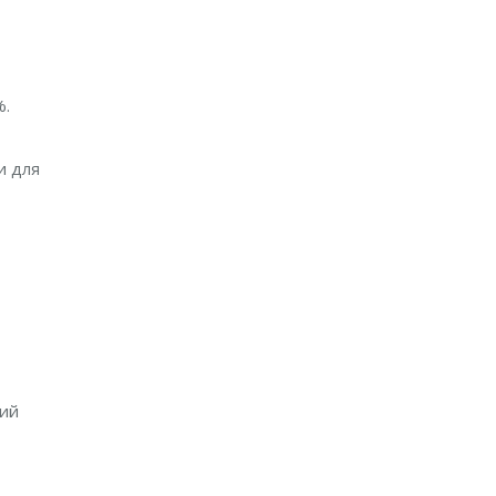
%.
и для
фий