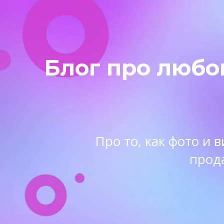
Блог про любо
Про то, как фото и
прод