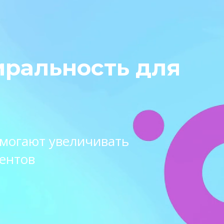
иральность для
омогают увеличивать
ентов