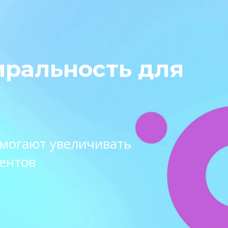
иральность для
омогают увеличивать
ентов