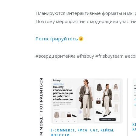
Планируются интерактивные форматы и мы р
Поэтому мероприятие с модерацией участник
Регистрируйтесь
#всердцеритейла #frisbuy #frisbuyteam #ec
ЕЩЕ ВАМ МОЖЕТ ПОНРАВИТЬСЯ
К
К
,
,
,
,
E-COMMERCE
FMCG
UGC
КЕЙСЫ
НОВОСТИ