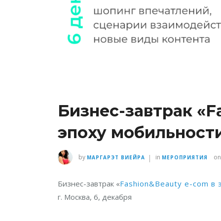
Бизнес-завтрак «F
эпоху мобильности
|
by
in
on
МАРГАРЭТ ВИЕЙРА
МЕРОПРИЯТИЯ
Бизнес-завтрак «
Fashion&Beauty e-com в 
г. Москва, 6, декабря