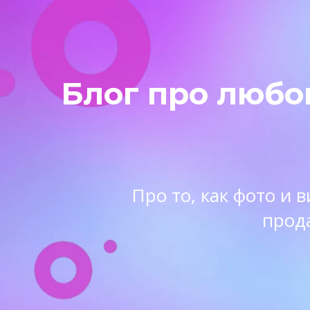
Блог про любо
Про то, как фото и
прод