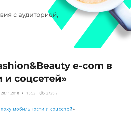
ashion&Beauty e-com в
 и соцсетей»
/
 28.11.2018
18:53
2738
эпоху мобильности и соцсетей
»