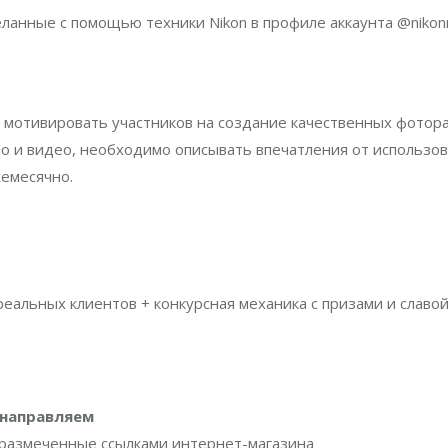
ланные с помощью техники Nikon в профиле аккаунта @nikonr
ы мотивировать участников на создание качественных фотор
то и видео, необходимо описывать впечатления от использо
жемесячно.
еальных клиентов + конкурсная механика с призами и славой
 направляем
е, размеченные ссылками интернет-магазина