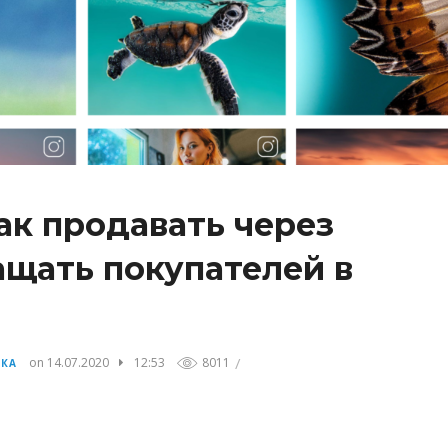
как продавать через
ащать покупателей в
/
on 14.07.2020
12:53
8011
ИКА