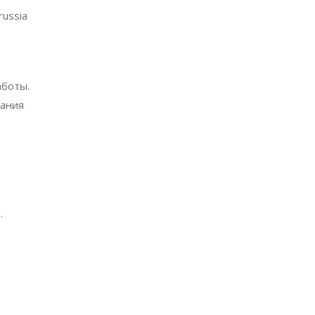
ussia
аботы.
вания
.