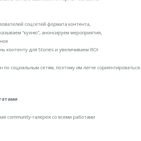
зователей соцсетей формата контента,
казываем “кухню”, анонсируем мероприятия,
ьное
 контенту для Stories и увеличиваем ROI
н по социальным сетям, поэтому им легче сориентироваться
ьтатами
ная community-галерея со всеми работами