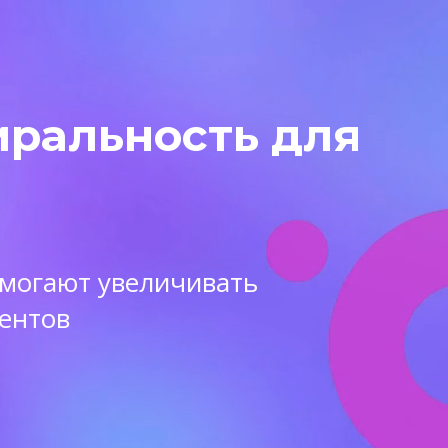
иральность для
омогают увеличивать
ентов