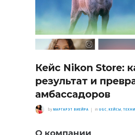
Кейс Nikon Store: 
результат и превр
амбассадоров
|
by
in
,
,
МАРГАРЭТ ВИЕЙРА
UGC
КЕЙСЫ
ТЕХН
О компании