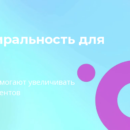
иральность для
омогают увеличивать
ентов