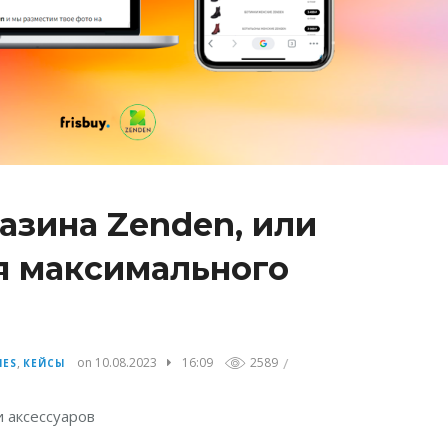
азина Zenden, или
ля максимального
/
,
on 10.08.2023
16:09
2589
IES
КЕЙСЫ
и аксессуаров