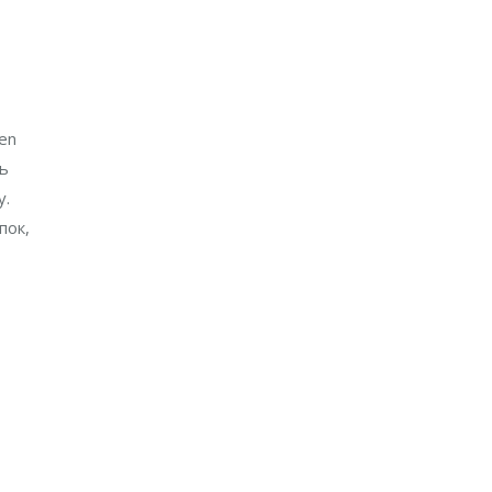
en
ь
у.
пок,