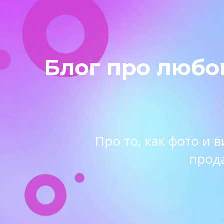
Блог про любо
Про то, как фото и
прод