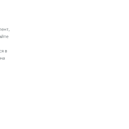
тент,
айте
ся в
 на