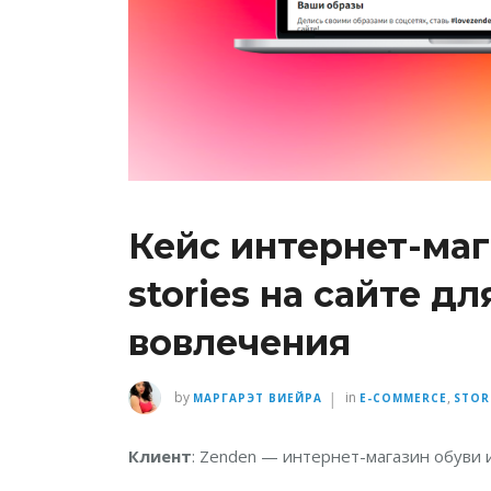
Кейс интернет-маг
stories на сайте д
вовлечения
|
by
in
,
МАРГАРЭТ ВИЕЙРА
E-COMMERCE
STOR
Клиент
: Zenden — интернет-магазин обуви 