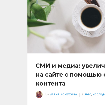
СМИ и медиа: увели
на сайте с помощью
контента
|
by
in
,
МАРИЯ КОЖУХОВА
UGC
ИССЛЕД