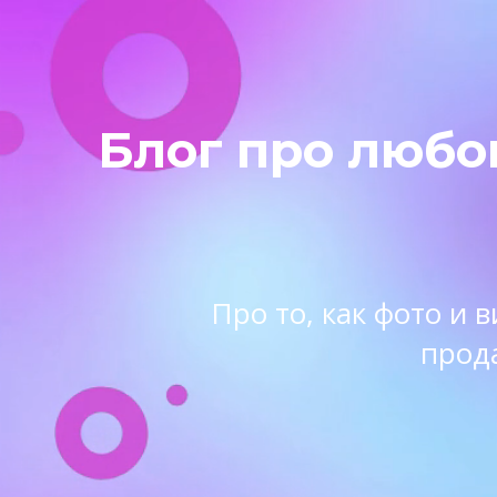
Блог про любо
Про то, как фото и
прод