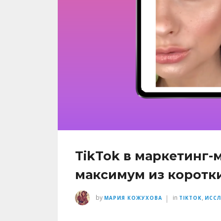
TikTok в маркетинг-
максимум из коротки
|
by
in
,
МАРИЯ КОЖУХОВА
TIKTOK
ИССЛ