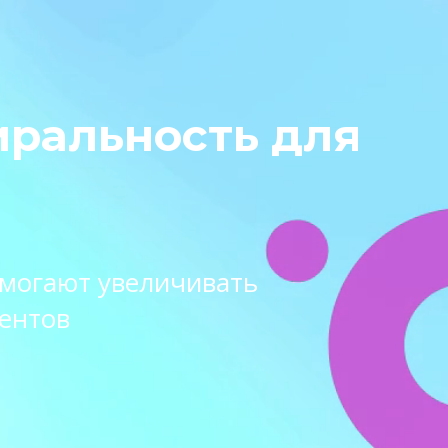
иральность для
омогают увеличивать
ентов