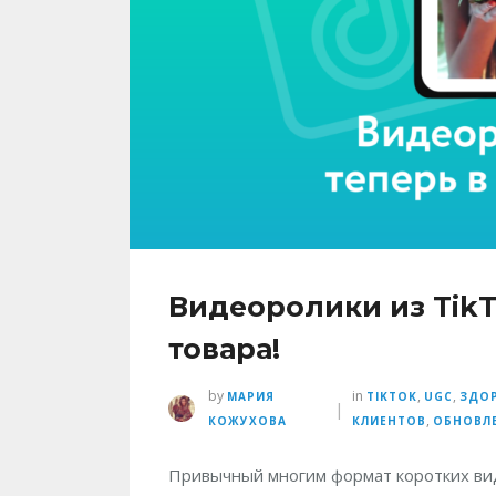
Видеоролики из TikT
товара!
by
in
,
,
МАРИЯ
TIKTOK
UGC
ЗДОР
|
,
КОЖУХОВА
КЛИЕНТОВ
ОБНОВЛ
Привычный многим формат коротких вид