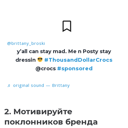
@brittany_broski
y’all can stay mad. Me n Posty stay
dressin
#ThousandDollarCrocs
@crocs
#sponsored
♬ original sound — Brittany
2. Мотивируйте
поклонников бренда