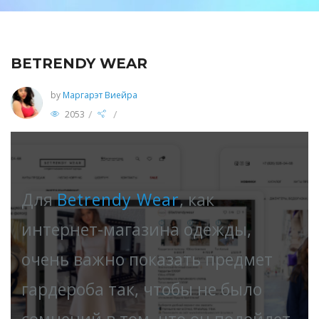
BETRENDY WEAR
by
Маргарэт Виейра
/
/
2053
Для
Betrendy Wear
, как
интернет-магазина одежды,
очень важно показать предмет
гардероба так, чтобы не было