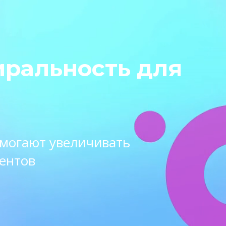
иральность для
омогают увеличивать
ентов