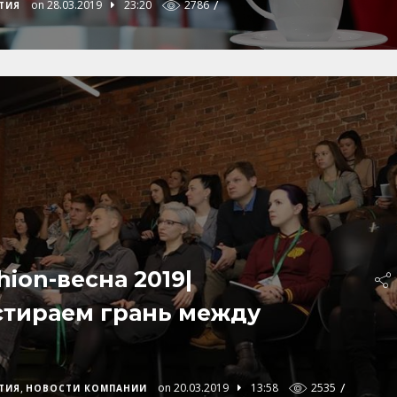
/
on 28.03.2019
23:20
2786
ТИЯ
hion-весна 2019|
стираем грань между
/
,
on 20.03.2019
13:58
2535
ТИЯ
НОВОСТИ КОМПАНИИ