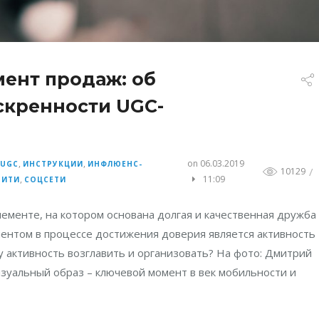
мент продаж: об
скренности UGC-
,
,
,
on 06.03.2019
UGC
ИНСТРУКЦИИ
ИНФЛЮЕНС-
/
10129
,
11:09
НИТИ
СОЦСЕТИ
ементе, на котором основана долгая и качественная дружба
ментом в процессе достижения доверия является активность
ту активность возглавить и организовать? На фото: Дмитрий
Визуальный образ – ключевой момент в век мобильности и