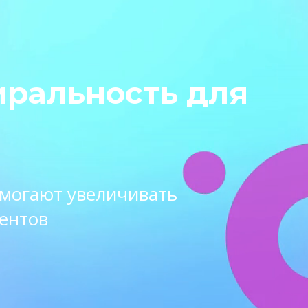
иральность для
омогают увеличивать
ентов