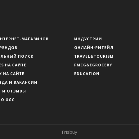
ИНТЕРНЕТ-МАГАЗИНОВ
ИНДУСТРИИ
БРЕНДОВ
ОНЛАЙН-РИТЕЙЛ
АЛЬНЫЙ ПОИСК
TRAVEL&TOURISM
ES НА САЙТЕ
FMCG&EGROCERY
K НА САЙТЕ
EDUCATION
НДА И ВАКАНСИИ
Ы И ОТЗЫВЫ
РО UGC
Frisbuy