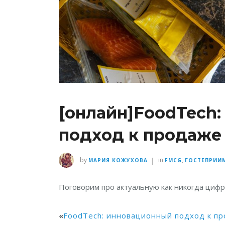
[онлайн]FoodTech
подход к продаже
|
by
in
,
МАРИЯ КОЖУХОВА
FMCG
ГОСТЕПРИИ
Поговорим про актуальную как никогда циф
«
FoodTech: инновационный подход к п