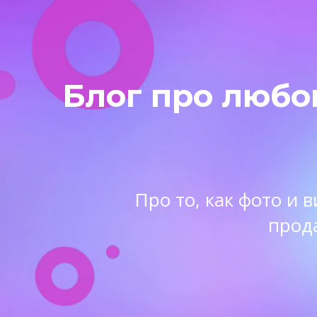
Блог про любо
Про то, как фото и
прод