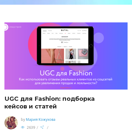
UGC для Fashion: подборка
кейсов и статей
by
Мария Кожухова
/
/
2639