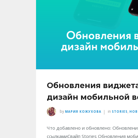
Обновления виджета F
дизайн мобильной в
|
by
in
,
МАРИЯ КОЖУХОВА
STORIES
НОВ
Что добавлено и обновлено: Обновлени
ссылкамиСвайп Stories Обновления моби