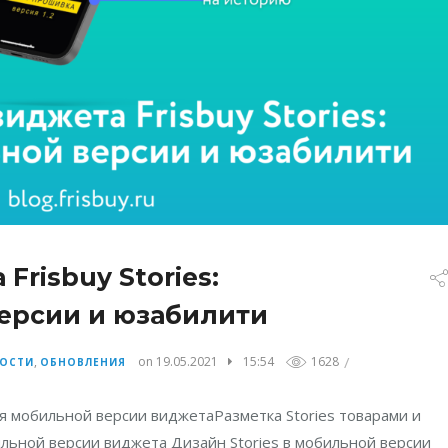
risbuy Stories:
ерсии и юзабилити
/
,
on 19.05.2021
15:54
1628
ОСТИ
ОБНОВЛЕНИЯ
я мобильной версии виджетаРазметка Stories товарами и
льной версии виджета Дизайн Stories в мобильной версии