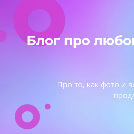
Блог про любо
Про то, как фото и
прод