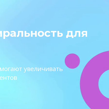
иральность для
омогают увеличивать
ентов