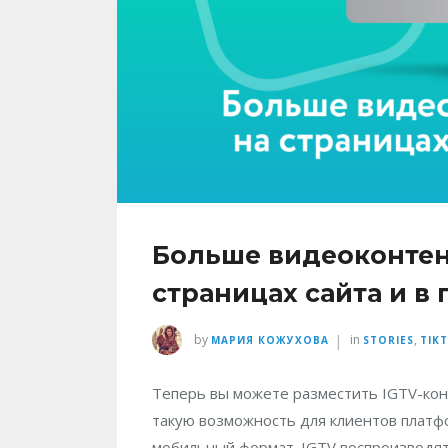
Больше видеоконтент
страницах сайта и в
|
by
in
,
МАРИЯ КОЖУХОВА
STORIES
TIK
Теперь вы можете разместить IGTV-конт
такую возможность для клиентов платф
мобильный формат. IGTV воспроизводятс