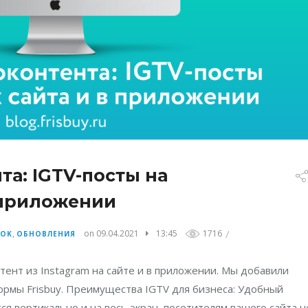
а: IGTV-посты на
 приложении
/
,
on 09.04.2021
13:45
1716
TOK
ОБНОВЛЕНИЯ
ент из Instagram на сайте и в приложении. Мы добавили
ормы Frisbuy. Преимущества IGTV для бизнеса: Удобный
я вертикально и на весь экран, посетителям вашего сайта н